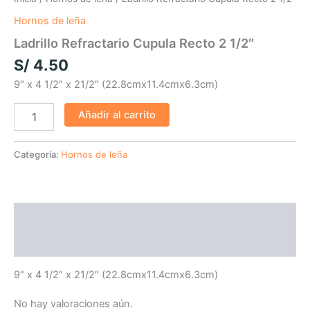
Recto
2
Hornos de leña
1/2"
Ladrillo Refractario Cupula Recto 2 1/2″
cantidad
S/
4.50
9″ x 4 1/2″ x 21/2″ (22.8cmx11.4cmx6.3cm)
Añadir al carrito
Categoría:
Hornos de leña
Descripción
Valoraciones (0)
9″ x 4 1/2″ x 21/2″ (22.8cmx11.4cmx6.3cm)
No hay valoraciones aún.