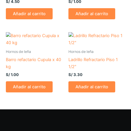
S/
4.50
S/
1.00
Añadir al carrito
Añadir al carrito
Hornos de leña
Hornos de leña
Barro refactario Cupula x 40
Ladrillo Refractario Piso 1
kg
1/2″
S/
1.00
S/
3.30
Añadir al carrito
Añadir al carrito