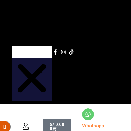
Search
Cart
S/
0.00
Whatsapp
0