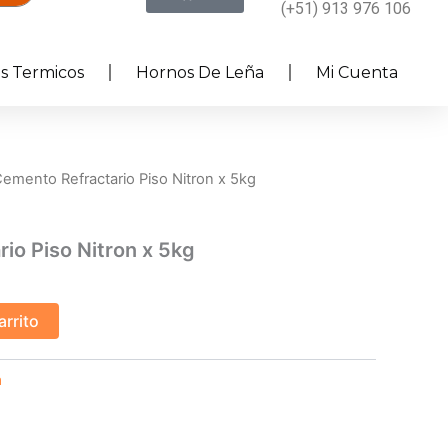
(+51) 913 976 106
es Termicos
Hornos De Leña
Mi Cuenta
Cemento Refractario Piso Nitron x 5kg
io Piso Nitron x 5kg
arrito
a