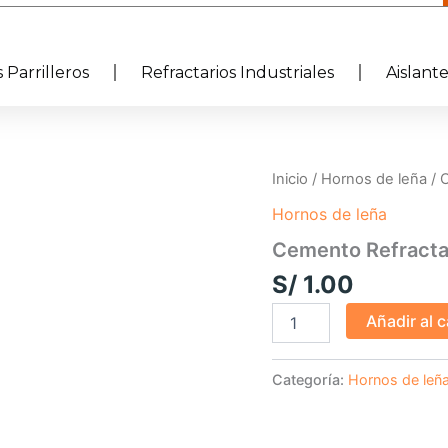
 Parrilleros
Refractarios Industriales
Aislant
Cemento
Inicio
/
Hornos de leña
/ 
Refractario
Hornos de leña
Piso
Nitron
Cemento Refractar
x
5kg
S/
1.00
cantidad
Añadir al c
Categoría:
Hornos de leñ