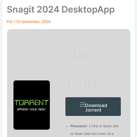
Snagit 2024 DesktopApp
Por
/
12 noviembre, 2025
Size:
1.2Gb
Download
.torrent
Processor:
1 GHz or faster with
no fewer than two cores on a