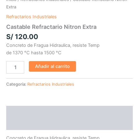
Extra
cantidad
Extra
Refractarios Industriales
Castable Refractario Nitron Extra
S/
120.00
Concreto de Fragua Hidraulica, resiste Temp
de 1370 °C hasta 1500 °C
Añadir al carrito
Categoría:
Refractarios Industriales
Descripción
Valoraciones (0)
Concreto de Fragua Hidraulica, resiste Temp