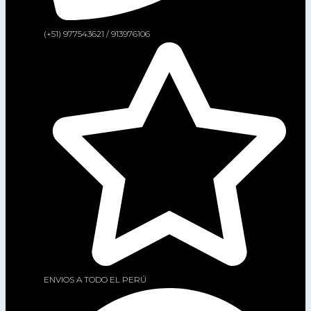
(+51) 977543621 / 913976106
ENVIOS A TODO EL PERÚ