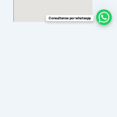
Consultanos por whatsapp
×
Add Contact: 980849913
Amount to Pay
S/
0.00
#
Debes escanear el código QR, hacer clic en continuar para
adjuntar la captura de pantalla (es el único comprobante de
pago) y podrás completar la compra.
Drag and Drop
File to Upload
or
Select File