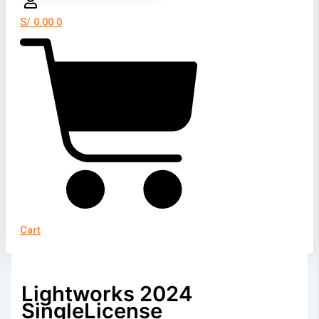
S/
0.00
0
Cart
Lightworks 2024
SingleLicense