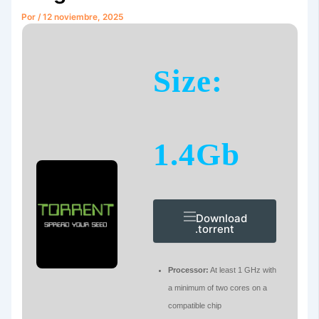
Por
/
12 noviembre, 2025
Size:
1.4Gb
Download
.torrent
Processor:
At least 1 GHz with
a minimum of two cores on a
compatible chip