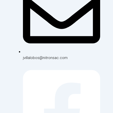
jvillalobos@nitronsac.com