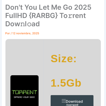
Don't You Let Me Go 2025
FullHD {RARBG} To𝚛rent
Dow𝚗l𝚘ad
Por
/
12 noviembre, 2025
Size:
1.5Gb
Download
.torrent